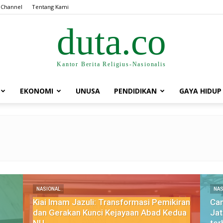
 Channel
Tentang Kami
duta.co
Kantor Berita Religius-Nasionalis
EKONOMI
UNUSA
PENDIDIKAN
GAYA HIDUP
NASIONAL
NAS
Kiai Imam Jazuli: Transformasi Pemikiran
Ca
dan Gerakan Kunci Kejayaan Abad Kedua
Jat