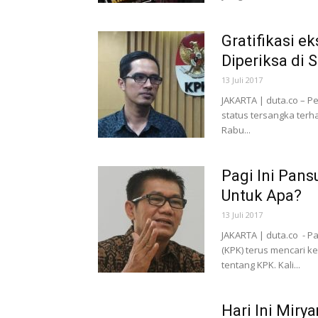
Gratifikasi e
Diperiksa di 
13 Juli 2017
JAKARTA | duta.co – 
status tersangka terh
Rabu...
Pagi Ini Pan
Untuk Apa?
13 Juli 2017
JAKARTA | duta.co - P
(KPK) terus mencari k
tentang KPK. Kali...
Hari Ini Miry