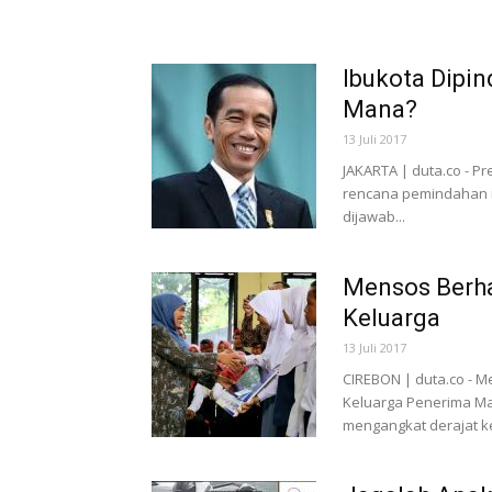
Ibukota Dipin
Mana?
13 Juli 2017
JAKARTA | duta.co - P
rencana pemindahan ib
dijawab...
Mensos Berha
Keluarga
13 Juli 2017
CIREBON | duta.co - M
Keluarga Penerima M
mengangkat derajat ke