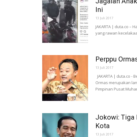
Jagalah Anak
Ini
13 Juli 2017
JAKARTA | duta.co – H
yang rawan kecelakaan,
Perppu Ormas
13 Juli 2017
JAKARTA | duta.co - 
Ormas merupakan lang
Pimpinan Pusat Muha
Jokowi: Tiga 
Kota
13 Juli 2017