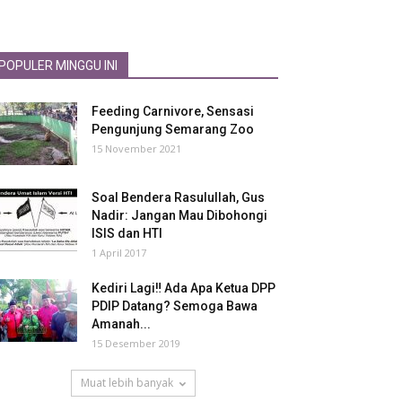
POPULER MINGGU INI
Feeding Carnivore, Sensasi
Pengunjung Semarang Zoo
15 November 2021
Soal Bendera Rasulullah, Gus
Nadir: Jangan Mau Dibohongi
ISIS dan HTI
1 April 2017
Kediri Lagi‼ Ada Apa Ketua DPP
PDIP Datang? Semoga Bawa
Amanah...
15 Desember 2019
Muat lebih banyak