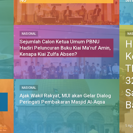
NU
te
NASIONAL
NAS
H
Sejumlah Calon Ketua Umum PBNU
Hadiri Peluncuran Buku Kiai Ma’ruf Amin,
K
Kenapa Kiai Zulfa Absen?
T
3
NASIONAL
S
Ajak Wakil Rakyat, MUI akan Gelar Dialog
Peringati Pembakaran Masjid Al-Aqsa
B
5 Ag