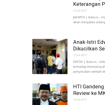
Keterangan P
13 Juli 2017
JAKARTA | duta.co – Ha
akan menjalani sidang
Anak-Istri E
Dikucilkan S
13 Juli 2017
DEPOK | duta.co – Edw
terhadap Hermansyah, 
penyesalan setelah dir
HTI Gandeng 
Review ke M
13 Juli 2017