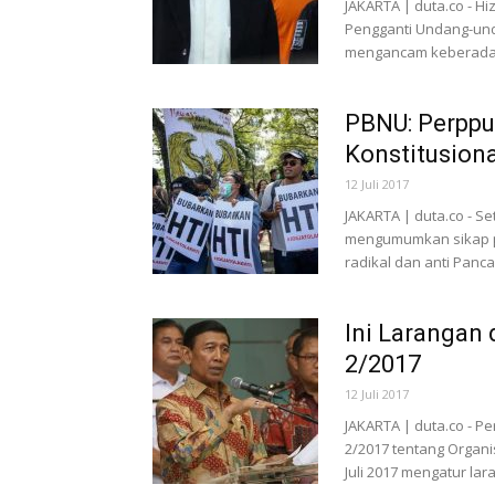
JAKARTA | duta.co - H
Pengganti Undang-und
mengancam keberadaa
PBNU: Perppu
Konstitusiona
12 Juli 2017
JAKARTA | duta.co - S
mengumumkan sikap p
radikal dan anti Pancas
Ini Larangan
2/2017
12 Juli 2017
JAKARTA | duta.co - 
2/2017 tentang Organ
Juli 2017 mengatur lar