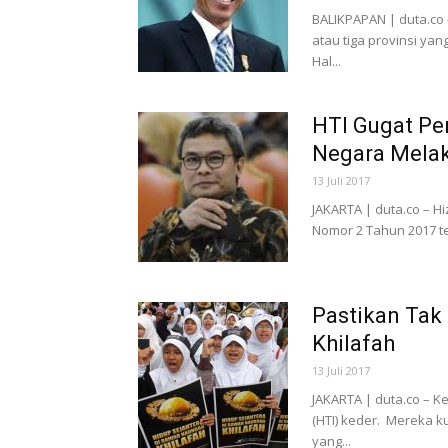
BALIKPAPAN | duta.co 
atau tiga provinsi yan
Hal...
HTI Gugat Pe
Negara Mela
13 Juli 2017
JAKARTA | duta.co – H
Nomor 2 Tahun 2017 t
Pastikan Tak 
Khilafah
13 Juli 2017
JAKARTA | duta.co – K
(HTI) keder. Mereka k
yang...