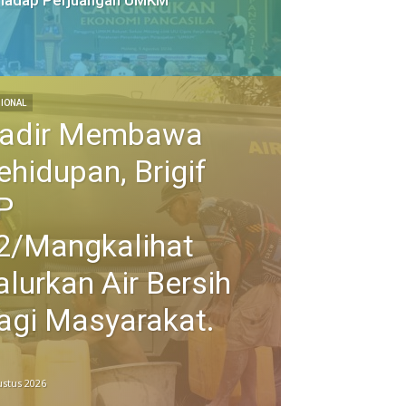
rhadap Perjuangan UMKM
IONAL
adir Membawa
ehidupan, Brigif
P
2/Mangkalihat
alurkan Air Bersih
agi Masyarakat.
ustus 2026